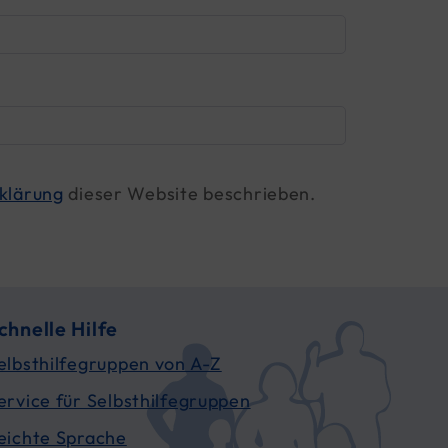
klärung
dieser Website beschrieben.
chnelle Hilfe
elbsthilfegruppen von A-Z
ervice für Selbsthilfegruppen
eichte Sprache